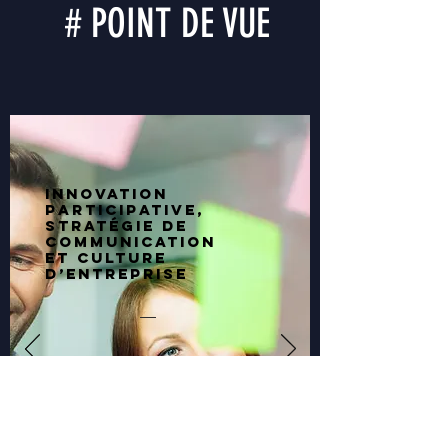
# POINT DE VUE
Innovation
participative,
stratégie de
communication
et culture
d’entreprise
Aujourd’hui, l’environnement des entreprises
est étendu et complexe, et ses publics sont
également multiples et variés. Une stratégie de
communication est incontournable pour
accompagner ses projets ; aussi bien en interne
qu’en externe.